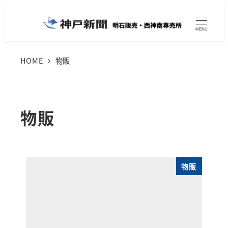
メ
イ
MENU
ン
コ
HOME
物販
ン
テ
ン
物販
ツ
へ
移
物販
動