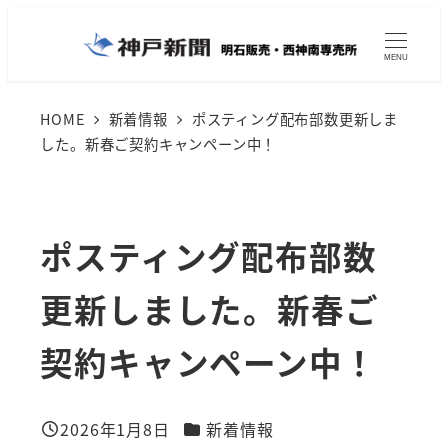
メ
イ
MENU
ン
コ
HOME
新着情報
ポスティング配布部数更新しま
した。新春ご契約キャンペーン中！
ン
テ
ン
ポスティング配布部数
ツ
へ
更新しました。新春ご
移
動
契約キャンペーン中！
カテゴリー
2026年1月8日
新着情報
投稿日