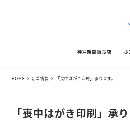
メ
イ
ン
コ
ン
神戸新聞販売店
ポ
テ
ン
ツ
HOME
新着情報
「喪中はがき印刷」承ります。
へ
移
動
「喪中はがき印刷」承り